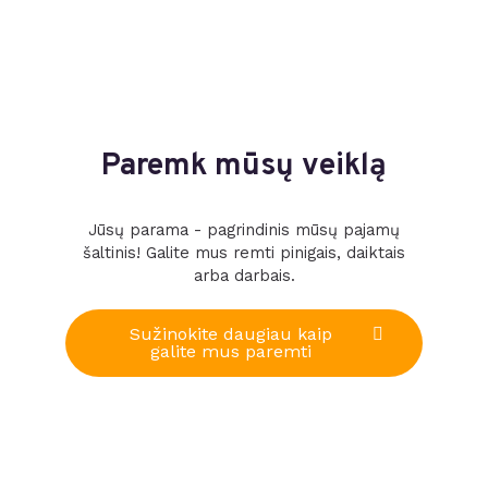
Paremk mūsų veiklą
Jūsų parama - pagrindinis mūsų pajamų
šaltinis! Galite mus remti pinigais, daiktais
arba darbais.
Sužinokite daugiau kaip
galite mus paremti