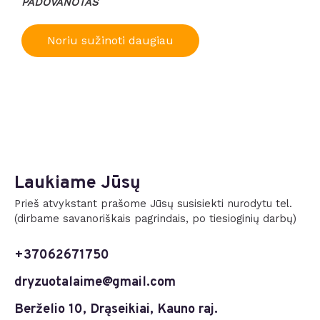
PADOVANOTAS
Noriu sužinoti daugiau
Laukiame Jūsų
Prieš atvykstant prašome Jūsų susisiekti nurodytu tel.
(dirbame savanoriškais pagrindais, po tiesioginių darbų)
+37062671750
dryzuotalaime@gmail.com
Berželio 10, Drąseikiai, Kauno raj.